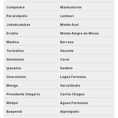
Campestre
Manhumirim
Paraisópolis
Lambari
Jaboticatubas
Monte Azul
Ervália
Monte Alegre de Minas
Medina
Barroso
Turmalina
Vazante
Simonésia
Caraí
Ipanema
Itaobim
Guaranésia
Lagoa Formosa
Manga
Varzelândia
Presidente Olegário
Carlos Chagas
Matipó
Águas Formosas
Baependi
Alpinópolis