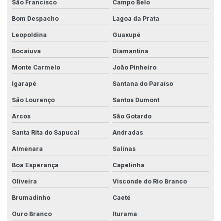
São Francisco
Campo Belo
Sistemas industriais conectados
Bom Despacho
Lagoa da Prata
Sistemas de manufatura avançada
Leopoldina
Guaxupé
Sistemas para sincronismo de máquinas
Bocaiuva
Diamantina
Soluções em automação
Monte Carmelo
João Pinheiro
Soluções em automação industrial
Igarapé
Santana do Paraíso
São Lourenço
Santos Dumont
Soluções industriais inovadoras
Arcos
São Gotardo
Soluções personalizadas para produção
Santa Rita do Sapucaí
Andradas
Tecnologia em automação
Almenara
Salinas
Tecnologia em automação industrial
Boa Esperança
Capelinha
Tecnologia da automação
Oliveira
Visconde do Rio Branco
Tecnologia da automação industrial
Brumadinho
Caeté
Tecnologia de integração industrial
Ouro Branco
Iturama