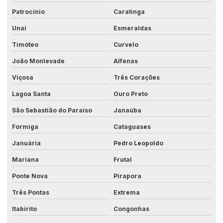
Projetos elétricos com eplan
Patrocínio
Caratinga
Projetos elétricos para indústrias
Unaí
Esmeraldas
Projetos elétricos personalizados
Timóteo
Curvelo
Redução de custos com automação
João Monlevade
Alfenas
Redução de falhas na produção
Viçosa
Três Corações
Robotica automação industrial
Lagoa Santa
Ouro Preto
Segurança elétrica para fábricas
São Sebastião do Paraíso
Janaúba
Formiga
Cataguases
Serviço de automação industrial
Januária
Pedro Leopoldo
Serviços de automação
Mariana
Frutal
Sistema para automação
Ponte Nova
Pirapora
Sistema de automação industrial
Três Pontas
Extrema
Sistema de controle industrial
Itabirito
Congonhas
Sistemas para indústria 4.0