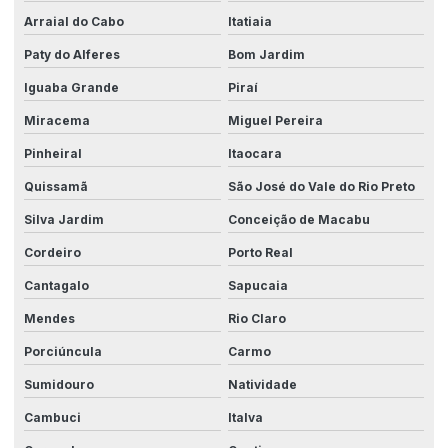
Fabricantes de robôs industriais
Arraial do Cabo
Itatiaia
Industrias fabricantes de maquinas
Paty do Alferes
Bom Jardim
Integração com sistemas
Iguaba Grande
Piraí
Miracema
Miguel Pereira
Integração de sistemas de automação
Pinheiral
Itaocara
Integração de sistemas automatizados
Quissamã
São José do Vale do Rio Preto
Integração de sistemas e dados
Silva Jardim
Conceição de Macabu
Integração de sistemas para indústrias
Cordeiro
Porto Real
Integração de software industrial
Cantagalo
Sapucaia
Linha automatizada
Mendes
Rio Claro
Linha de montagem industrial
Porciúncula
Carmo
Maquina de automação industrial
Sumidouro
Natividade
Máquina automatizada
Cambuci
Italva
Máquinas para aumento de eficiência