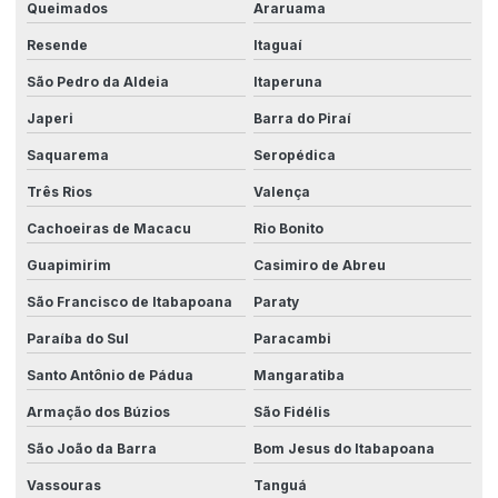
Queimados
Araruama
Empresas de instrumentação industrial
Resende
Itaguaí
Empresas no ramo de automação industrial
São Pedro da Aldeia
Itaperuna
Engenharia de automação industrial
Japeri
Barra do Piraí
Engenharia elétrica para automação
Saquarema
Seropédica
Três Rios
Valença
Engenharia de máquinas customizadas
Cachoeiras de Macacu
Rio Bonito
Equipamentos de automação industrial
Guapimirim
Casimiro de Abreu
Equipamentos para indústria
São Francisco de Itabapoana
Paraty
Equipamentos industriais automatizados
Paraíba do Sul
Paracambi
Fabricação de equipamentos industriais
Santo Antônio de Pádua
Mangaratiba
Fabricante de maquinas
Armação dos Búzios
São Fidélis
Fabricante de maquinas especiais
São João da Barra
Bom Jesus do Itabapoana
Fabricante maquinas industriais
Vassouras
Tanguá