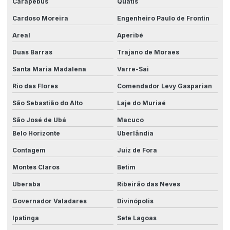
Carapebus
Quatis
Máquinas de automação customizadas
Cardoso Moreira
Engenheiro Paulo de Frontin
Areal
Aperibé
Máquinas especiais para indústria
Duas Barras
Trajano de Moraes
Mecanização e automação
Santa Maria Madalena
Varre-Sai
Melhoria na produtividade industrial
Rio das Flores
Comendador Levy Gasparian
Mercado de automação industrial
São Sebastião do Alto
Laje do Muriaé
Modernização elétrica para fábricas
São José de Ubá
Macuco
Monitoramento remoto de máquinas
Belo Horizonte
Uberlândia
Normas elétricas industriais
Contagem
Juiz de Fora
Otimização de processos com integração
Montes Claros
Betim
Uberaba
Ribeirão das Neves
Otimização de processos produtivos
Governador Valadares
Divinópolis
Painéis de automação
Ipatinga
Sete Lagoas
Painéis banco de capacitores