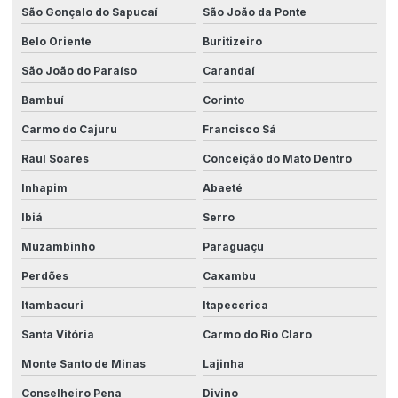
São Gonçalo do Sapucaí
São João da Ponte
Belo Oriente
Buritizeiro
São João do Paraíso
Carandaí
Bambuí
Corinto
Carmo do Cajuru
Francisco Sá
Raul Soares
Conceição do Mato Dentro
Inhapim
Abaeté
Ibiá
Serro
Muzambinho
Paraguaçu
Perdões
Caxambu
Itambacuri
Itapecerica
Santa Vitória
Carmo do Rio Claro
Monte Santo de Minas
Lajinha
Conselheiro Pena
Divino