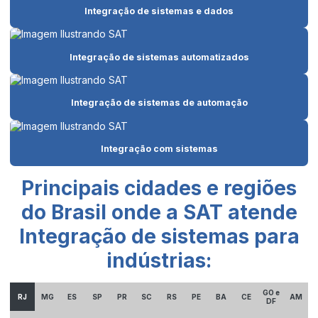
Integração de sistemas e dados
Automação de máquinas industriais
Automação mecânica industrial
Integração de sistemas automatizados
Automação de painéis elétricos
Automação de processos industriais
Integração de sistemas de automação
Automação de processos produtivos
Automação na produção
Integração com sistemas
Automação robótica de processos
Principais cidades e regiões
Automação e robotização
do Brasil onde a SAT atende
Automação em são paulo
Integração de sistemas para
Automação de sistemas industriais
indústrias:
Automação e tecnologia
GO e
RJ
MG
ES
SP
PR
SC
RS
PE
BA
CE
AM
Clp indústria
DF