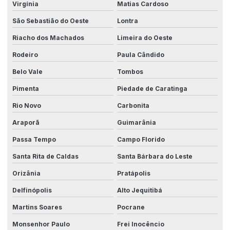
Virgínia
Matias Cardoso
São Sebastião do Oeste
Lontra
Riacho dos Machados
Limeira do Oeste
Rodeiro
Paula Cândido
Belo Vale
Tombos
Pimenta
Piedade de Caratinga
Rio Novo
Carbonita
Araporã
Guimarânia
Passa Tempo
Campo Florido
Santa Rita de Caldas
Santa Bárbara do Leste
Orizânia
Pratápolis
Delfinópolis
Alto Jequitibá
Martins Soares
Pocrane
Monsenhor Paulo
Frei Inocêncio