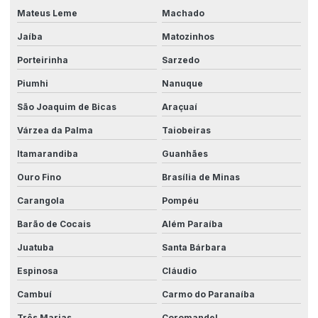
Tecnologia em máquinas industriais
Mateus Leme
Machado
Transformação digital na indústria
Jaíba
Matozinhos
Porteirinha
Sarzedo
Piumhi
Nanuque
São Joaquim de Bicas
Araçuaí
Várzea da Palma
Taiobeiras
Itamarandiba
Guanhães
Ouro Fino
Brasília de Minas
Carangola
Pompéu
Barão de Cocais
Além Paraíba
Juatuba
Santa Bárbara
Espinosa
Cláudio
Cambuí
Carmo do Paranaíba
Três Marias
Coromandel