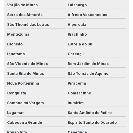
Varjão de Minas
Luisburgo
Serra dos Aimorés
Alfredo Vasconcelos
São Thomé das Letras
Alpercata
Montezuma
Riachinho
Dionísio
Estrela do Sul
Iguatama
Careaçu
São Vicente de Minas
Bom Jardim de Minas
Santa Rita de Minas
São Tomás de Aquino
Nova Porteirinha
Piracema
Conquista
Comercinho
Santana da Vargem
Itumirim
Lagamar
Santo Antônio do Retiro
Cabeceira Grande
Espírito Santo do Dourado
Pouso Alto
Capetinga