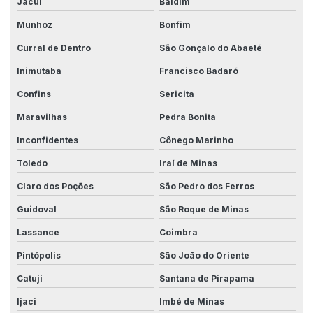
Jacuí
Baldim
Munhoz
Bonfim
Curral de Dentro
São Gonçalo do Abaeté
Inimutaba
Francisco Badaró
Confins
Sericita
Maravilhas
Pedra Bonita
Inconfidentes
Cônego Marinho
Toledo
Iraí de Minas
Claro dos Poções
São Pedro dos Ferros
Guidoval
São Roque de Minas
Lassance
Coimbra
Pintópolis
São João do Oriente
Catuji
Santana de Pirapama
Ijaci
Imbé de Minas