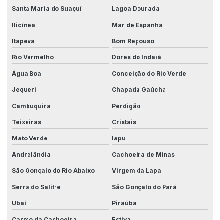
Santa Maria do Suaçuí
Lagoa Dourada
Ilicínea
Mar de Espanha
Itapeva
Bom Repouso
Rio Vermelho
Dores do Indaiá
Água Boa
Conceição do Rio Verde
Jequeri
Chapada Gaúcha
Cambuquira
Perdigão
Teixeiras
Cristais
Mato Verde
Iapu
Andrelândia
Cachoeira de Minas
São Gonçalo do Rio Abaixo
Virgem da Lapa
Serra do Salitre
São Gonçalo do Pará
Ubaí
Piraúba
Carmo da Cachoeira
Estiva