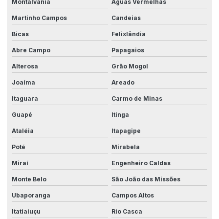
Montalvânia
Águas Vermelhas
Martinho Campos
Candeias
Bicas
Felixlândia
Abre Campo
Papagaios
Alterosa
Grão Mogol
Joaíma
Areado
Itaguara
Carmo de Minas
Guapé
Itinga
Ataléia
Itapagipe
Poté
Mirabela
Miraí
Engenheiro Caldas
Monte Belo
São João das Missões
Ubaporanga
Campos Altos
Itatiaiuçu
Rio Casca