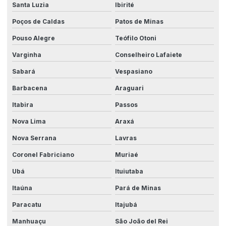
Santa Luzia
Ibirité
Painéis ccm
Poços de Caldas
Patos de Minas
Painéis elétricos de baixa tensão
Pouso Alegre
Teófilo Otoni
Painéis qgbt
Varginha
Conselheiro Lafaiete
Personalização de máquinas industriais
Sabará
Vespasiano
Processos de automação industrial
Barbacena
Araguari
Projeto elétrico industrial
Itabira
Passos
Projeto painel elétrico industrial
Nova Lima
Araxá
Projeto unifilar elétrico industrial
Nova Serrana
Lavras
Coronel Fabriciano
Muriaé
Projetos de automação
Ubá
Ituiutaba
Projetos automação industrial
Itaúna
Pará de Minas
Projetos de automação industrial simples
Paracatu
Itajubá
Projetos de automação simples
Manhuaçu
São João del Rei