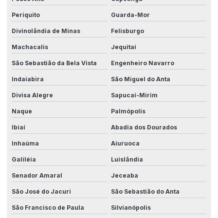
Periquito
Guarda-Mor
Divinolândia de Minas
Felisburgo
Machacalis
Jequitaí
São Sebastião da Bela Vista
Engenheiro Navarro
Indaiabira
São Miguel do Anta
Divisa Alegre
Sapucaí-Mirim
Naque
Palmópolis
Ibiaí
Abadia dos Dourados
Inhaúma
Aiuruoca
Galiléia
Luislândia
Senador Amaral
Jeceaba
São José do Jacuri
São Sebastião do Anta
São Francisco de Paula
Silvianópolis