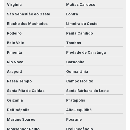
Virgínia
Matias Cardoso
São Sebastião do Oeste
Lontra
Riacho dos Machados
Limeira do Oeste
Rodeiro
Paula Cândido
Belo Vale
Tombos
Pimenta
Piedade de Caratinga
Rio Novo
Carbonita
Araporã
Guimarânia
Passa Tempo
Campo Florido
Santa Rita de Caldas
Santa Bárbara do Leste
Orizânia
Pratápolis
Delfinópolis
Alto Jequitibá
Martins Soares
Pocrane
Monsenhor Paulo
Frei Inocêncio