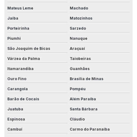
Tecnologia de integração industrial
Mateus Leme
Machado
Tecnologia em máquinas industriais
Jaíba
Matozinhos
Transformação digital na indústria
Porteirinha
Sarzedo
Piumhi
Nanuque
São Joaquim de Bicas
Araçuaí
Várzea da Palma
Taiobeiras
Itamarandiba
Guanhães
Ouro Fino
Brasília de Minas
Carangola
Pompéu
Barão de Cocais
Além Paraíba
Juatuba
Santa Bárbara
Espinosa
Cláudio
Cambuí
Carmo do Paranaíba