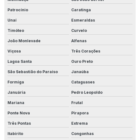
Projetos de automação simples
Patrocínio
Caratinga
Projetos elétricos com eplan
Unaí
Esmeraldas
Projetos elétricos para indústrias
Timóteo
Curvelo
Projetos elétricos personalizados
João Monlevade
Alfenas
Redução de custos com automação
Viçosa
Três Corações
Redução de falhas na produção
Lagoa Santa
Ouro Preto
Robotica automação industrial
São Sebastião do Paraíso
Janaúba
Segurança elétrica para fábricas
Formiga
Cataguases
Januária
Pedro Leopoldo
Serviço de automação industrial
Mariana
Frutal
Serviços de automação
Ponte Nova
Pirapora
Sistema para automação
Três Pontas
Extrema
Sistema de automação industrial
Itabirito
Congonhas
Sistema de controle industrial