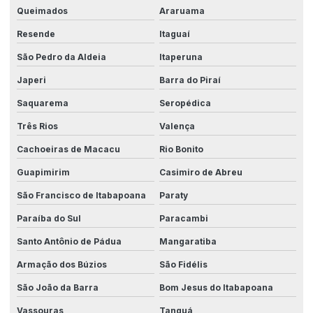
Empresa de automação industrial
Queimados
Araruama
Empresas de automação industrial em são paulo
Resende
Itaguaí
Empresas de instrumentação industrial
São Pedro da Aldeia
Itaperuna
Empresas no ramo de automação industrial
Japeri
Barra do Piraí
Engenharia de automação industrial
Saquarema
Seropédica
Três Rios
Valença
Engenharia elétrica para automação
Cachoeiras de Macacu
Rio Bonito
Engenharia de máquinas customizadas
Guapimirim
Casimiro de Abreu
Equipamentos de automação industrial
São Francisco de Itabapoana
Paraty
Equipamentos para indústria
Paraíba do Sul
Paracambi
Equipamentos industriais automatizados
Santo Antônio de Pádua
Mangaratiba
Fabricação de equipamentos industriais
Armação dos Búzios
São Fidélis
Fabricante de maquinas
São João da Barra
Bom Jesus do Itabapoana
Fabricante de maquinas especiais
Vassouras
Tanguá