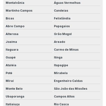
Montalvânia
Águas Vermelhas
Martinho Campos
Candeias
Bicas
Felixlândia
Abre Campo
Papagaios
Alterosa
Grão Mogol
Joaíma
Areado
Itaguara
Carmo de Minas
Guapé
Itinga
Ataléia
Itapagipe
Poté
Mirabela
Miraí
Engenheiro Caldas
Monte Belo
São João das Missões
Ubaporanga
Campos Altos
Itatiaiuçu
Rio Casca