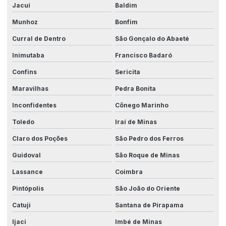
Jacuí
Baldim
Munhoz
Bonfim
Curral de Dentro
São Gonçalo do Abaeté
Inimutaba
Francisco Badaró
Confins
Sericita
Maravilhas
Pedra Bonita
Inconfidentes
Cônego Marinho
Toledo
Iraí de Minas
Claro dos Poções
São Pedro dos Ferros
Guidoval
São Roque de Minas
Lassance
Coimbra
Pintópolis
São João do Oriente
Catuji
Santana de Pirapama
Ijaci
Imbé de Minas