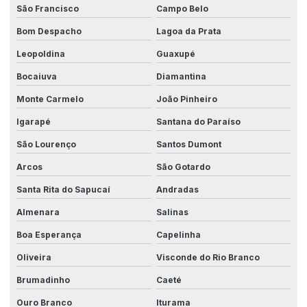
São Francisco
Campo Belo
Sistemas para indústria 4.0
Bom Despacho
Lagoa da Prata
Sistemas industriais conectados
Leopoldina
Guaxupé
Sistemas de manufatura avançada
Bocaiuva
Diamantina
Sistemas para sincronismo de máquinas
Monte Carmelo
João Pinheiro
Soluções em automação
Igarapé
Santana do Paraíso
Soluções em automação industrial
São Lourenço
Santos Dumont
Arcos
São Gotardo
Soluções industriais inovadoras
Santa Rita do Sapucaí
Andradas
Soluções personalizadas para produção
Almenara
Salinas
Tecnologia em automação
Boa Esperança
Capelinha
Tecnologia em automação industrial
Oliveira
Visconde do Rio Branco
Tecnologia da automação
Brumadinho
Caeté
Tecnologia da automação industrial
Ouro Branco
Iturama