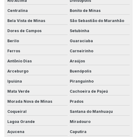
Rio Acima
Divisópolis
Centralina
Bonito de Minas
Bela Vista de Minas
São Sebastião do Maranhão
Dores de Campos
Setubinha
Berilo
Guaraciaba
Ferros
Carneirinho
Antônio Dias
Araújos
Arceburgo
Buenópolis
Ipuiúna
Piranguinho
Mata Verde
Cachoeira de Pajeú
Morada Nova de Minas
Prados
Coqueiral
Santana do Manhuaçu
Lagoa Grande
Miradouro
Açucena
Caputira