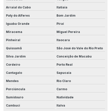
Fabricante maquinas industriais
Arraial do Cabo
Itatiaia
Fabricantes de robôs industriais
Paty do Alferes
Bom Jardim
Industrias fabricantes de maquinas
Iguaba Grande
Piraí
Miracema
Miguel Pereira
Integração com sistemas
Pinheiral
Itaocara
Integração de sistemas de automação
Quissamã
São José do Vale do Rio Preto
Integração de sistemas automatizados
Silva Jardim
Conceição de Macabu
Integração de sistemas e dados
Cordeiro
Porto Real
Integração de sistemas para indústrias
Cantagalo
Sapucaia
Integração de software industrial
Mendes
Rio Claro
Linha automatizada
Porciúncula
Carmo
Linha de montagem industrial
Sumidouro
Natividade
Maquina de automação industrial
Cambuci
Italva