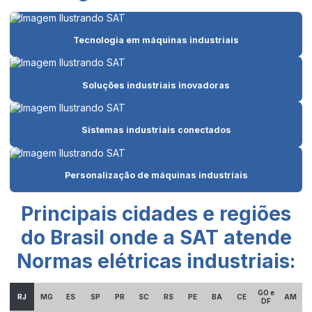
Automação de máquinas e equipamentos
Tecnologia em máquinas industriais
Automação de máquinas industriais
Automação mecânica industrial
Soluções industriais inovadoras
Automação de painéis elétricos
Automação de processos industriais
Sistemas industriais conectados
Automação de processos produtivos
Automação na produção
Personalização de máquinas industriais
Automação robótica de processos
Principais cidades e regiões
Automação e robotização
do Brasil onde a SAT atende
Automação em são paulo
Normas elétricas industriais:
Automação de sistemas industriais
GO e
RJ
MG
ES
SP
PR
SC
RS
PE
BA
CE
AM
Automação e tecnologia
DF