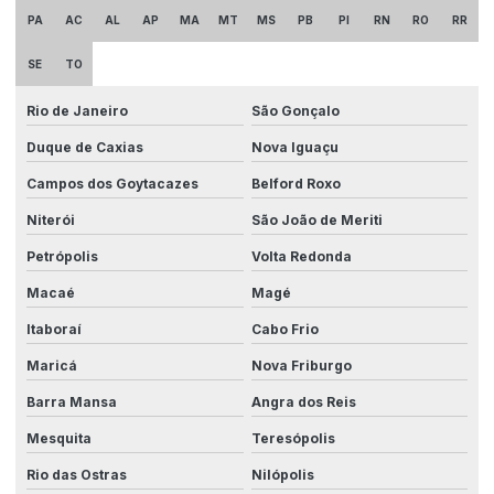
Clp indústria
PA
AC
AL
AP
MA
MT
MS
PB
PI
RN
RO
RR
Comunicação entre máquinas industriais
SE
TO
Consultoria em automação industrial
Rio de Janeiro
São Gonçalo
Controle e automação industrial
Duque de Caxias
Nova Iguaçu
Desenvolvimento de equipamentos industriais
Campos dos Goytacazes
Belford Roxo
Desenvolvimento de painéis elétricos
Niterói
São João de Meriti
Petrópolis
Volta Redonda
Desenvolvimento de sistemas automatizados
Macaé
Magé
Drive system
Itaboraí
Cabo Frio
Eficiência energética industrial
Maricá
Nova Friburgo
Eficiência operacional com máquinas especiais
Barra Mansa
Angra dos Reis
Eficiência na produção com integração
Mesquita
Teresópolis
Empresa automação
Rio das Ostras
Nilópolis