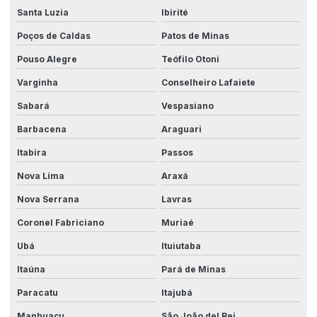
Santa Luzia
Ibirité
Painéis banco de capacitores
Poços de Caldas
Patos de Minas
Painéis ccm
Pouso Alegre
Teófilo Otoni
Painéis elétricos de baixa tensão
Varginha
Conselheiro Lafaiete
Painéis qgbt
Sabará
Vespasiano
Personalização de máquinas industriais
Barbacena
Araguari
Processos de automação industrial
Itabira
Passos
Projeto elétrico industrial
Nova Lima
Araxá
Projeto painel elétrico industrial
Nova Serrana
Lavras
Projeto unifilar elétrico industrial
Coronel Fabriciano
Muriaé
Ubá
Ituiutaba
Projetos de automação
Itaúna
Pará de Minas
Projetos automação industrial
Paracatu
Itajubá
Projetos de automação industrial simples
Manhuaçu
São João del Rei