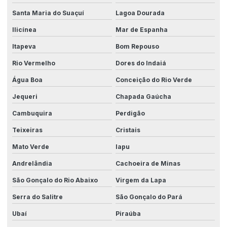
Santa Maria do Suaçuí
Lagoa Dourada
Ilicínea
Mar de Espanha
Itapeva
Bom Repouso
Rio Vermelho
Dores do Indaiá
Água Boa
Conceição do Rio Verde
Jequeri
Chapada Gaúcha
Cambuquira
Perdigão
Teixeiras
Cristais
Mato Verde
Iapu
Andrelândia
Cachoeira de Minas
São Gonçalo do Rio Abaixo
Virgem da Lapa
Serra do Salitre
São Gonçalo do Pará
Ubaí
Piraúba