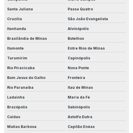
Santa Juliana
Passa Quatro
Cruzília
São João Evangelista
Itanhandu
Alvinópolis
Brasilândia de Minas
Botelhos
Itamonte
Entre Rios de Minas
Tarumirim
Capinópolis
Rio Piracicaba
Nova Ponte
Bom Jesus do Galho
Fronteira
Rio Paranaíba
Itaú de Minas
Ladainha
Maria da Fé
Brazópolis
Sabinópolis
Caldas
Astolfo Dutra
Matias Barbosa
Capitão Enéas