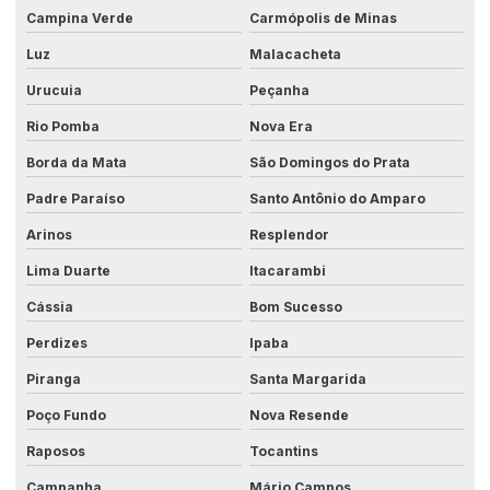
Campina Verde
Carmópolis de Minas
Luz
Malacacheta
Urucuia
Peçanha
Rio Pomba
Nova Era
Borda da Mata
São Domingos do Prata
Padre Paraíso
Santo Antônio do Amparo
Arinos
Resplendor
Lima Duarte
Itacarambi
Cássia
Bom Sucesso
Perdizes
Ipaba
Piranga
Santa Margarida
Poço Fundo
Nova Resende
Raposos
Tocantins
Campanha
Mário Campos