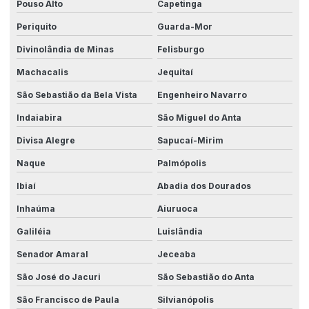
Pouso Alto
Capetinga
Periquito
Guarda-Mor
Divinolândia de Minas
Felisburgo
Machacalis
Jequitaí
São Sebastião da Bela Vista
Engenheiro Navarro
Indaiabira
São Miguel do Anta
Divisa Alegre
Sapucaí-Mirim
Naque
Palmópolis
Ibiaí
Abadia dos Dourados
Inhaúma
Aiuruoca
Galiléia
Luislândia
Senador Amaral
Jeceaba
São José do Jacuri
São Sebastião do Anta
São Francisco de Paula
Silvianópolis