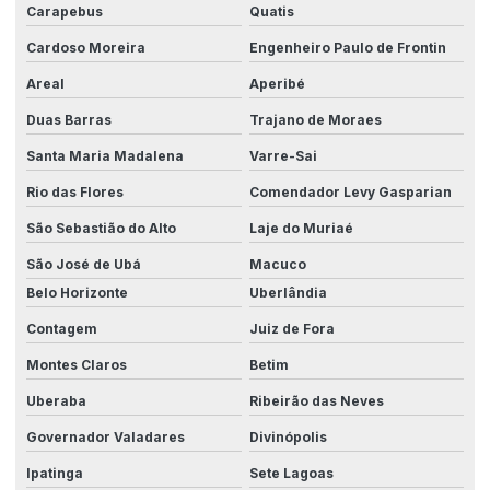
Máquina automatizada
Carapebus
Quatis
Máquinas para aumento de eficiência
Cardoso Moreira
Engenheiro Paulo de Frontin
Areal
Aperibé
Máquinas de automação customizadas
Duas Barras
Trajano de Moraes
Máquinas especiais para indústria
Santa Maria Madalena
Varre-Sai
Mecanização e automação
Rio das Flores
Comendador Levy Gasparian
Melhoria na produtividade industrial
São Sebastião do Alto
Laje do Muriaé
Mercado de automação industrial
São José de Ubá
Macuco
Modernização elétrica para fábricas
Belo Horizonte
Uberlândia
Monitoramento remoto de máquinas
Contagem
Juiz de Fora
Normas elétricas industriais
Montes Claros
Betim
Otimização de processos com integração
Uberaba
Ribeirão das Neves
Governador Valadares
Divinópolis
Otimização de processos produtivos
Ipatinga
Sete Lagoas
Painéis de automação