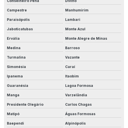
Conselheiro Pena
Divino
Campestre
Manhumirim
Paraisópolis
Lambari
Jaboticatubas
Monte Azul
Ervália
Monte Alegre de Minas
Medina
Barroso
Turmalina
Vazante
Simonésia
Caraí
Ipanema
Itaobim
Guaranésia
Lagoa Formosa
Manga
Varzelândia
Presidente Olegário
Carlos Chagas
Matipó
Águas Formosas
Baependi
Alpinópolis